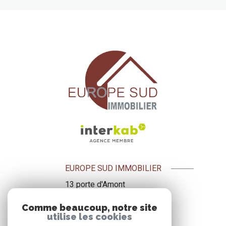
EUROPE SUD IMMOBILIER
13 porte d'Amont
09500
Mirepoix
Comme beaucoup, notre site
+33 5 61 69 34 68
utilise les cookies
+33 6 72 47 10 13