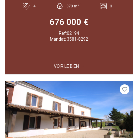
4
373 m²
3
676 000 €
Ref:02194
Mandat: 3581-8292
VOIR LE BIEN