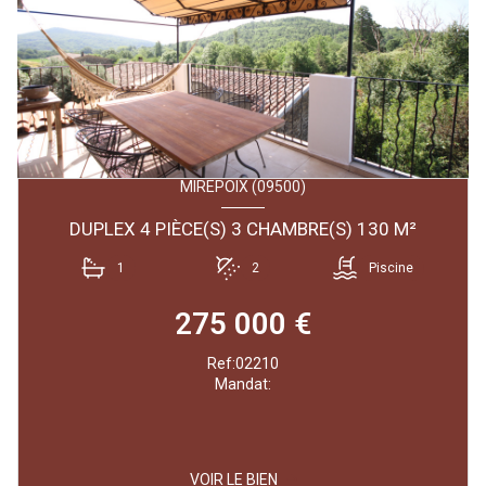
MIREPOIX (09500)
DUPLEX 4 PIÈCE(S) 3 CHAMBRE(S) 130 M²
1
2
Piscine
275 000 €
Ref:02210
Mandat:
VOIR LE BIEN