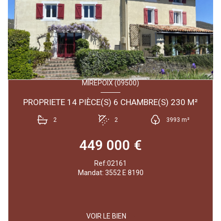
MIREPOIX (09500)
PROPRIETE 14 PIÈCE(S) 6 CHAMBRE(S) 230 M²
2
2
3993 m²
449 000 €
Ref:02161
Mandat: 3552 E 8190
VOIR LE BIEN