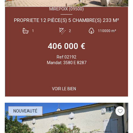
MIREPOIX (09500)
PROPRIETE 12 PIÈCE(S) 5 CHAMBRE(S) 233 M²
1
2
110000 m²
406 000 €
Ref:02192
Mandat: 3580 E 8287
VOIR LE BIEN
NOUVEAUTÉ