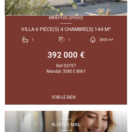
MIREPOIX (09500)
VILLA 6 PIÈCE(S) 4 CHAMBRE(S) 144 M²
1
1
3855 m²
392 000 €
Ref:02197
Mandat: 3585 E 8061
VOIR LE BIEN
ALERTE E-MAIL