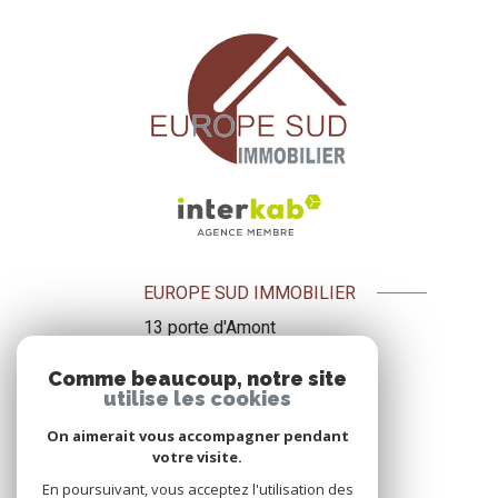
EUROPE SUD IMMOBILIER
13 porte d'Amont
09500
Mirepoix
Comme beaucoup, notre site
+33 5 61 69 34 68
utilise les cookies
+33 6 72 47 10 13
On aimerait vous accompagner pendant
esi.gougnot@wanadoo.fr
votre visite.
sylvie@esi.immo
En poursuivant, vous acceptez l'utilisation des