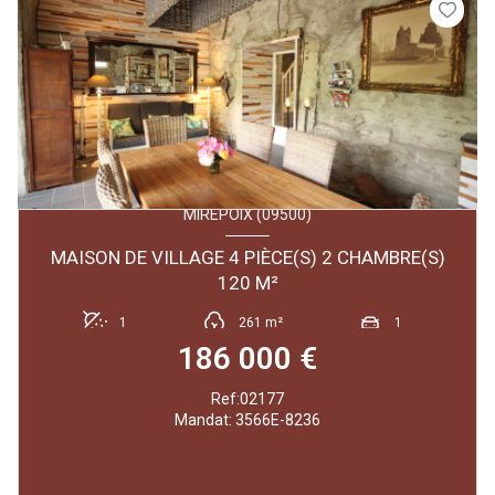
MIREPOIX (09500)
MAISON DE VILLAGE 4 PIÈCE(S) 2 CHAMBRE(S)
120 M²
1
261 m²
1
186 000 €
Ref:02177
Mandat: 3566E-8236