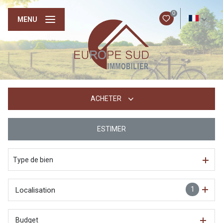
0
FR
MENU
ACHETER
ESTIMER
De l'ancien
Type de bien
1
Localisation
Budget