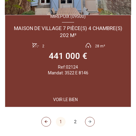
MIREPOIX (09500)
MAISON DE VILLAGE 7 PIÈCE(S) 4 CHAMBRE(S)
202 M²
2
28 m²
441 000 €
Ref:02124
Mandat: 3522 E 8146
VOIR LE BIEN
1
2