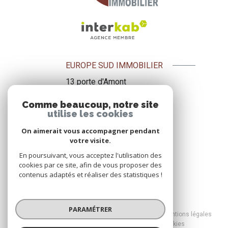
EUROPE SUD IMMOBILIER
13 porte d'Amont
09500
Mirepoix
Comme beaucoup, notre site
+33 5 61 69 34 68
utilise les cookies
+33 6 72 47 10 13
On aimerait vous accompagner pendant
esi.gougnot@wanadoo.fr
votre visite.
sylvie@esi.immo
En poursuivant, vous acceptez l'utilisation des
cookies par ce site, afin de vous proposer des
contenus adaptés et réaliser des statistiques !
© 2026 | Tous droits réservés
PARAMÉTRER
Nos honoraires
Nos partenaires
Mentions légales
Admin
Politique RGPD
Cookies