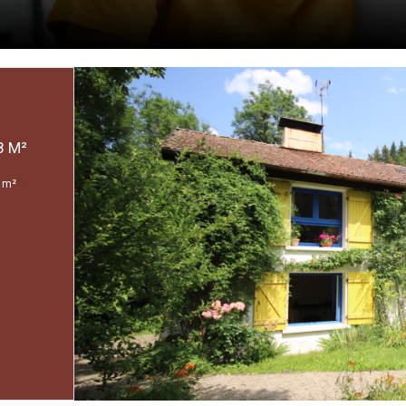
PROPRIETE 15 PIÈCE(S) 8 CHAMBRE(S) 444.28 M²
 m²