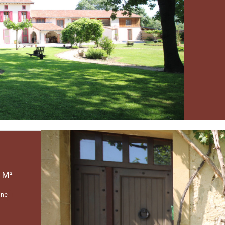
PROPRIETE 7 PIÈCE(S) 3 CHAMBRE(S) 224.48 M²
ine