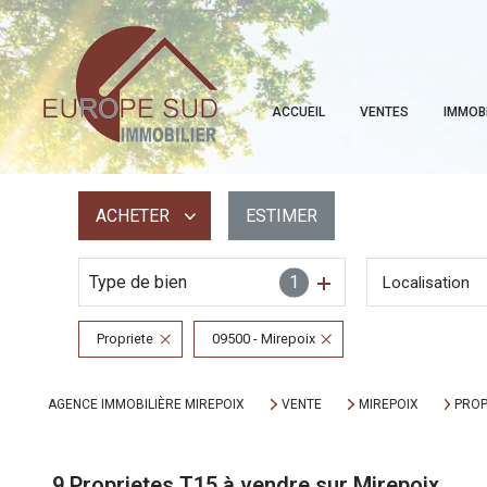
ACCUEIL
VENTES
IMMOB
ACHETER
ESTIMER
Type de bien
1
Localisation
De l'ancien
Propriete
09500 - Mirepoix
AGENCE IMMOBILIÈRE MIREPOIX
VENTE
MIREPOIX
PROP
9
Proprietes T15 à vendre sur Mirepoix