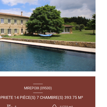
MIREPOIX (09500)
PROPRIETE 14 PIÈCE(S) 7 CHAMBRE(S) 393.75 M²
5
11722 m²