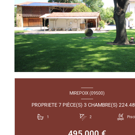
MIREPOIX (09500)
1
2
Pisc
495 000 €