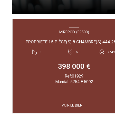
MIREPOIX (09500)
1
5
7749
398 000 €
Ref:01929
Mandat: 5754 E 5092
VOIR LE BIEN