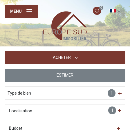
0
FR
MENU
ACHETER
ESTIMER
De l'ancien
Type de bien
1
1
Localisation
Budget