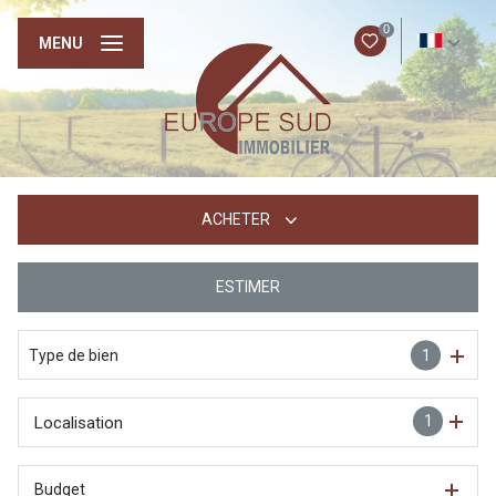
0
FR
MENU
ACHETER
ESTIMER
De l'ancien
Type de bien
1
1
Localisation
Budget