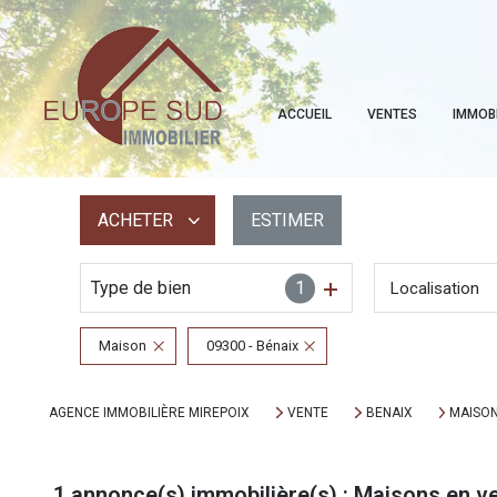
ACCUEIL
VENTES
IMMOB
ACHETER
ESTIMER
Type de bien
1
Localisation
De l'ancien
Maison
09300 - Bénaix
AGENCE IMMOBILIÈRE MIREPOIX
VENTE
BENAIX
MAISO
1
annonce(s) immobilière(s) : Maisons en v