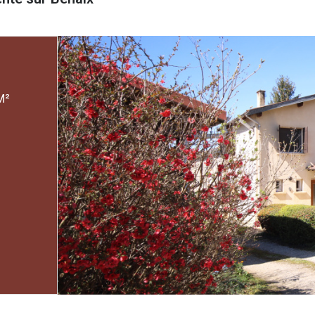
CE(S) 7 CHAMBRE(S) 307.4 M²