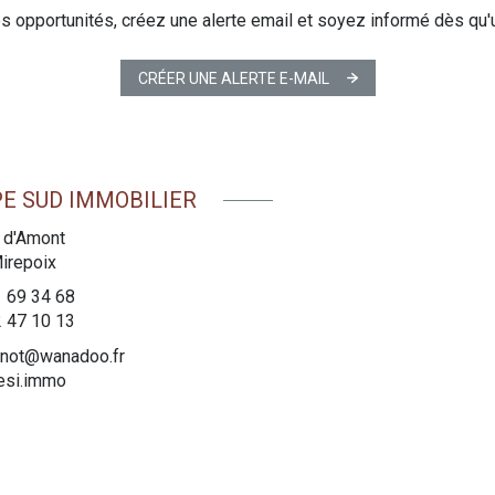
 opportunités, créez une alerte email et soyez informé dès qu'u
CRÉER UNE ALERTE E-MAIL
E SUD IMMOBILIER
 d'Amont
irepoix
1 69 34 68
2 47 10 13
gnot@wanadoo.fr
esi.immo