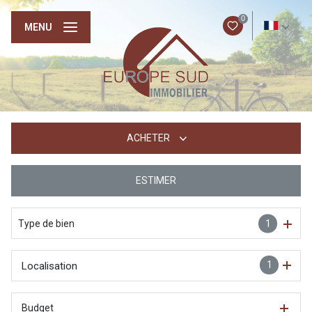
0
FR
MENU
ACHETER
ESTIMER
De l'ancien
Type de bien
1
1
Localisation
Budget