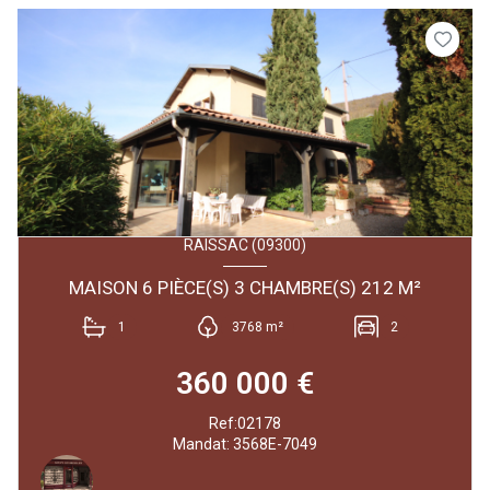
RAISSAC (09300)
MAISON 6 PIÈCE(S) 3 CHAMBRE(S) 212 M²
1
3768 m²
2
360 000 €
Ref:02178
Mandat: 3568E-7049