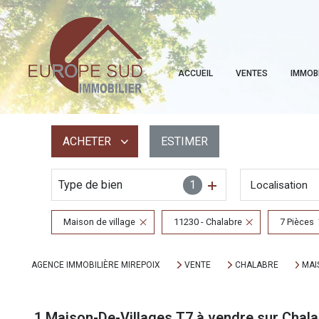
ACCUEIL
VENTES
IMMOB
ACHETER
ESTIMER
Type de bien
1
Localisation
De l'ancien
Maison de village
11230 - Chalabre
7 Pièces
AGENCE IMMOBILIÈRE MIREPOIX
VENTE
CHALABRE
MAI
1
Maison-De-Villages T7 à vendre sur Chala